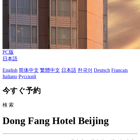
PC版
日本語
English
简体中文
繁體中文
日本語
한국어
Deutsch
Français
Italiano
Русский
今すぐ予約
検 索
Dong Fang Hotel Beijing