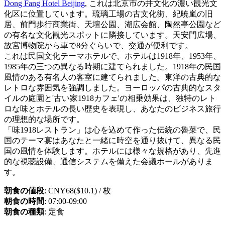
Dong Fang Hotel Beijing
, これは北京市の井文化の濃い観光文
化区に位置しています。琉璃工場の古文化街、紀暁嵐の旧
居、前門歩行商業街、天壇公園、湖広会館、陶然亭公園など
の有名な文化観光スポットに隣接しています。天安門広場、
故宮博物院から車で8分ぐらいで、交通が便利です。
これは民国文化テーマホテルで、ホテルは1918年、1953年、
1985年の三つの異なる時期に建てられました。1918年の民国
風情のある有名人の客室に建てられました。東洋の古典的な
レトロな雰囲気を強調しました。ヨーロッパの古典的なスタ
イルの庭園と'古い家1918カフェ'の相乗効果は、独特のレト
ロな味とホテルの長い歴史を表現し、あなたのビジネス旅行
の理想的な場所です。
「味1918レストラン」は心を込めて作った伝統の魯菜で、民
国のテーマ宴はあなたと一緒に時空を通り抜けて、異なる民
国の風情を体験します。ホテルには様々な規格があり、先進
的な視聴設備、通信システムを備えた会議ホールがありま
す。
朝食の値段
: CNY68($10.1) / 枚
朝食の時間
: 07:00-09:00
朝食の種類
: 定食